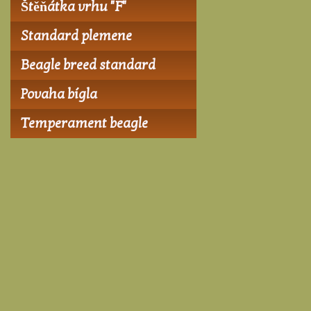
Štěňátka vrhu "F"
Standard plemene
Beagle breed standard
Povaha bígla
Temperament beagle