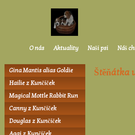
O nás
Aktuality
Naši psi
Náš ch
Gina Mantis alias Goldie
Štěňátka 
Hailie z Kunčiček
Magical Mottle Rabbit Run
Canny z Kunčiček
Douglas z Kunčiček
Aggi z Kunčiček