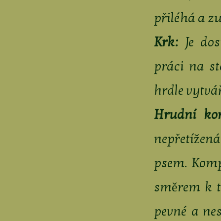
přiléhá a z
Krk:
Je dos
práci na s
hrdle vytvář
Hrudní kon
nepřetížen
psem. Komp
směrem k t
pevné a ne