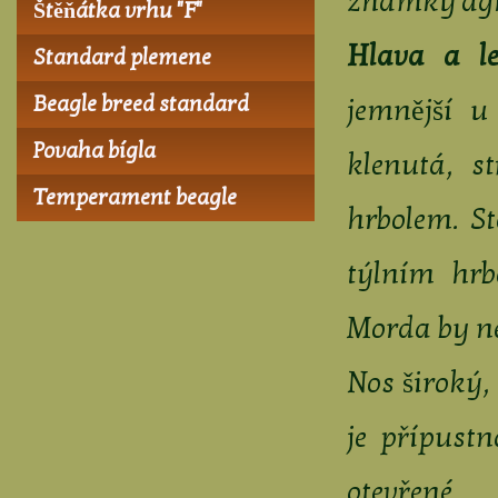
známky agre
Štěňátka vrhu "F"
Hlava a le
Standard plemene
Beagle breed standard
jemnější u
Povaha bígla
klenutá, s
Temperament beagle
hrbolem. St
týlním hr
Morda by ne
Nos široký,
je přípust
otevřené.