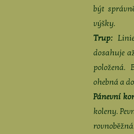
být správn
výšky.
Trup:
Linie
dosahuje až
položená. 
ohebná a do
Pánevní kon
koleny. Pev
rovnoběžná