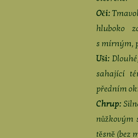
Oči:
Tmavohn
hluboko z
s mírným, 
Uši:
Dlouhé,
sahající t
předním okra
Chrup:
Siln
nůžkovým s
těsně (bez 