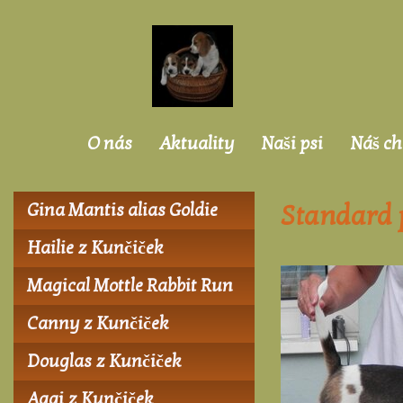
O nás
Aktuality
Naši psi
Náš ch
Gina Mantis alias Goldie
Standard 
Hailie z Kunčiček
Magical Mottle Rabbit Run
Canny z Kunčiček
Douglas z Kunčiček
Aggi z Kunčiček