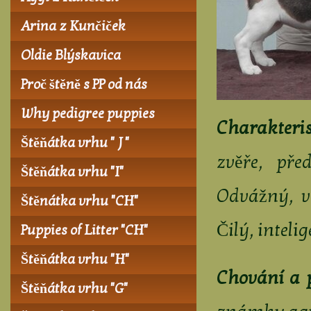
Arina z Kunčiček
Oldie Blýskavica
Proč štěně s PP od nás
Why pedigree puppies
Charakteris
Štěňátka vrhu " J "
zvěře, pře
Štěňátka vrhu "I"
Odvážný, v
Štěnátka vrhu "CH"
Čilý, intel
Puppies of Litter "CH"
Štěňátka vrhu "H"
Chování a 
Štěňátka vrhu "G"