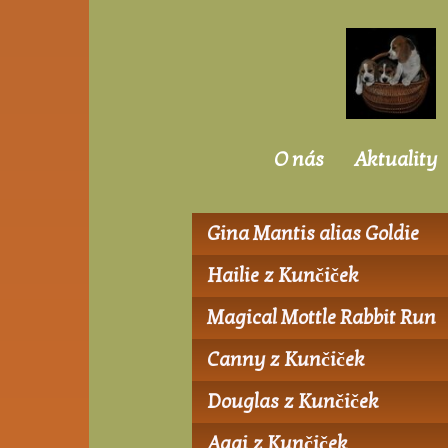
O nás
Aktuality
Gina Mantis alias Goldie
Hailie z Kunčiček
Magical Mottle Rabbit Run
Canny z Kunčiček
Douglas z Kunčiček
Aggi z Kunčiček