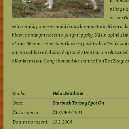
u chovat
někdy v b
ze smečk
velice milá, poměrně malá fena s kompaktním tělem a 
hlavu s tmavým nosem a plnými pysky. Nás si úplně zí
očima. Během své výstavní kariéry posbírala několik zaj
ani na vyhlášené klubové výstavě v Dánsku. 2 nejkrásnějš
s Keníkem jsou členy chovatelské stanice Van'Ros'Beagles
Matka:
Nela Weinlinie
Otec:
Starbuck Torbay Spot On
Číslo zápisu:
ČLP/BEA/4903
Datum narození:
10.2. 2006