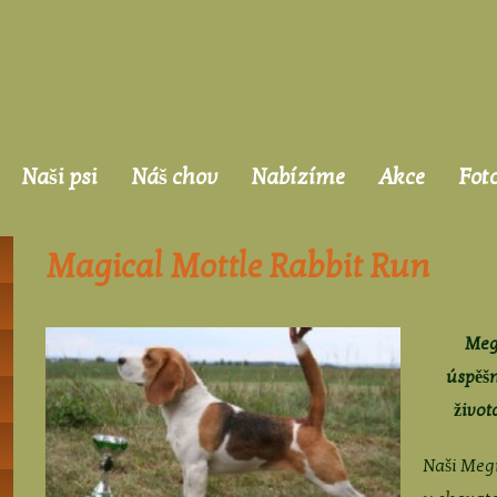
Naši psi
Náš chov
Nabízíme
Akce
Fot
Magical Mottle Rabbit Run
Meg
úspěšn
život
Naši Megi