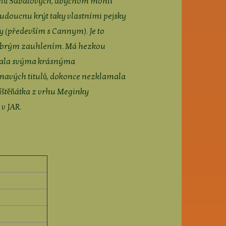
elů Šabatových, abychom mohli
udoucnu krýt taky vlastními pejsky
y (především s Cannym). Je to
dobrým zauhlením. Má hezkou
skala svýma krásnýma
ímavých titulů, dokonce nezklamala
 íštěňátka z vrhu Meginky
 v JAR.