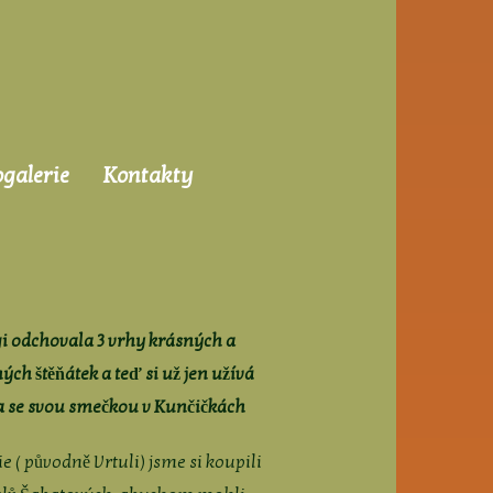
ogalerie
Kontakty
i odchovala 3 vrhy krásných a
ých štěňátek a teď si už jen užívá
a se svou smečkou v Kunčičkách
e ( původně Vrtuli) jsme si koupili