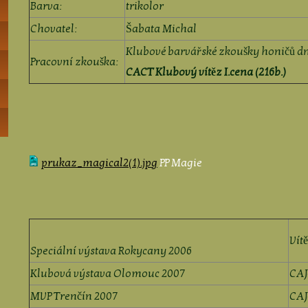
Barva:
trikolor
Chovatel:
Šabata Michal
Klubové barvářské zkoušky honičů dn
Pracovní zkouška:
CACT Klubový vítěz I.cena (216b.)
prukaz_magical2(1).jpg
PP Magie
Vít
Speciální výstava Rokycany 2006
Klubová výstava Olomouc 2007
CAJ
MVP Trenčín 2007
CAJ