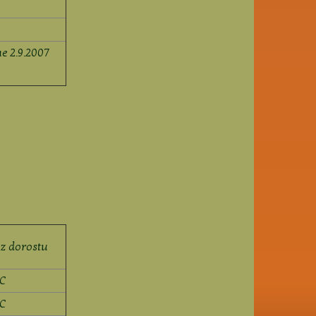
e 2.9.2007
ěz dorostu
C
C