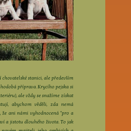
 chovatelské stanici, ale především
hodobá příprava. Krycího pejska si
teriéru), ale vždy se snažíme získat
stují, abychom věděli, zda nemá
é, že ani námi vyhodnocená "pro a
 a jistotu dlouhého života. To jak
o novém majiteli, jeho ambicích a