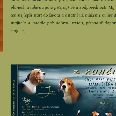
plánech a také na jeho péči, výživě a zodpovědnosti. My
ten nejlepší start do života a ostatní už můžeme ovli
majitele a nadále pak dobrou radou, případně dopor
stojí....:-)