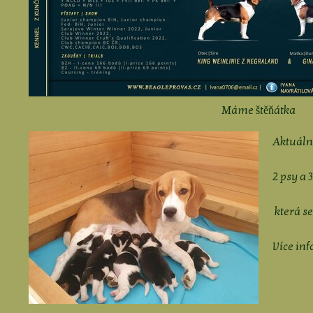
Máme štěňátka
Aktuáln
2 psy a 
která se
Více inf