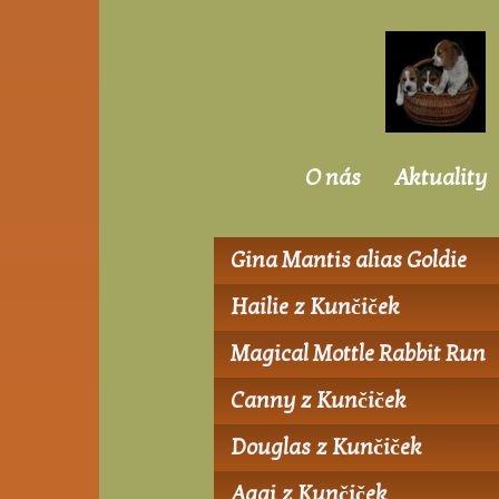
O nás
Aktuality
Gina Mantis alias Goldie
Hailie z Kunčiček
Magical Mottle Rabbit Run
Canny z Kunčiček
Douglas z Kunčiček
Aggi z Kunčiček