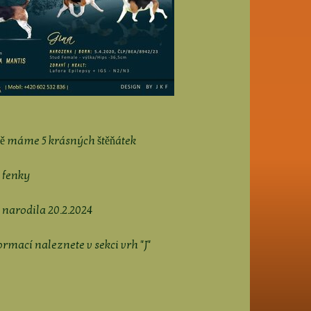
ě máme 5 krásných štěňátek
3 fenky
 narodila 20.2.2024
ormací naleznete v sekci vrh "J"