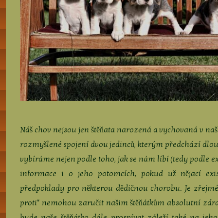
Náš chov nejsou jen štěňata narozená a vychovaná v naší
rozmyšlené spojení dvou jedinců, kterým předchází dlou
vybíráme nejen podle toho, jak se nám líbí (tedy podle ex
informace i o jeho potomcích, pokud už nějací exi
předpoklady pro některou dědičnou chorobu. Je zřejm
proti" nemohou zaručit našim štěňátkům absolutní zdraví
bude naše štěňátko dále prospívat záleží také na jeh